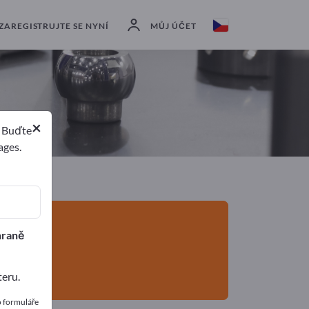
Exportéři
4
Výrobci
4
ZAREGISTRUJTE SE NYNÍ
MŮJ ÚČET
×
. Buďte
ages.
hraně
teru.
o formuláře