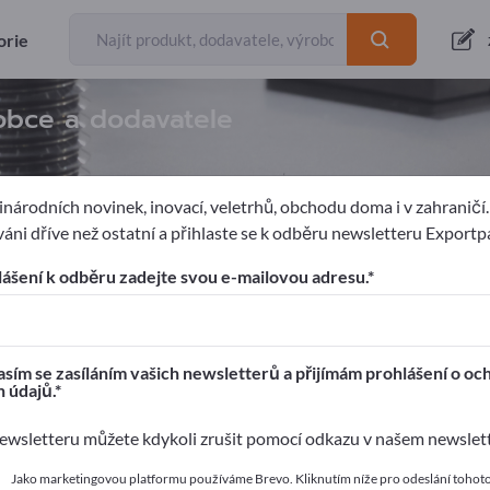
orie
obce a dodavatele
národních novinek, inovací, veletrhů, obchodu doma i v zahraničí
áni dříve než ostatní a přihlaste se k odběru newsletteru Exportp
telsky zajišťované díly
Hnací řemeň
lášení k odběru zadejte svou e-mailovou adresu.
ages!
í kontakty >> začněte zde
sím se zasíláním vašich newsletterů a přijímám prohlášení o oc
 údajů.
 své produkty na Exportpages.
wsletteru můžete kdykoli zrušit pomocí odkazu v našem newslet
 zveřejnit zde
Jako marketingovou platformu používáme Brevo. Kliknutím níže pro odeslání tohot