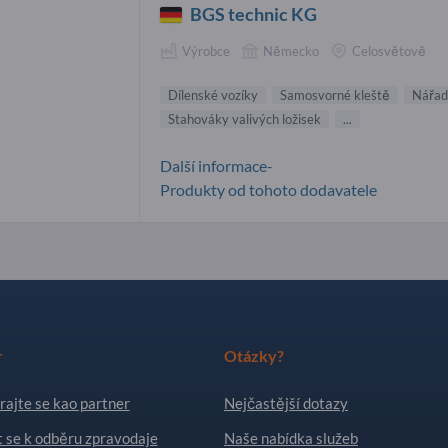
BGS technic KG
Výrobce
Německo
Celosvětově
Dílenské vozíky
Samosvorné kleště
Nářad
Stahováky valivých ložisek
...
Další informace-
Produkty od tohoto dodavatele
r
Otázky?
rajte se kao partner
Nejčastější dotazy
t se k odběru zpravodaje
Naše nabídka služeb