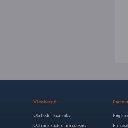
Všeobecně
Partne
Obchodní podmínky
Registri
Ochrana soukromí a cookies
Přihlási