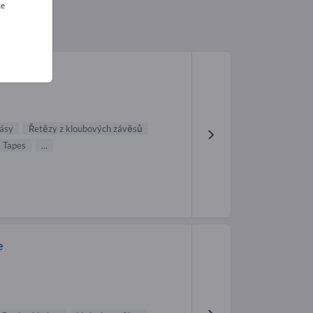
ke
ásy
Řetězy z kloubových závěsů
e Tapes
...
e