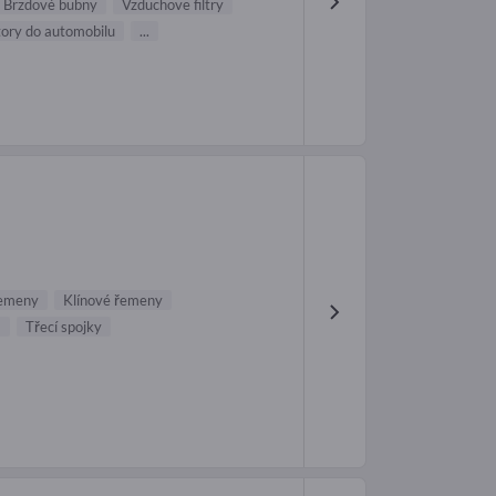
Brzdové bubny
Vzduchove filtry
ory do automobilu
...
emeny
Klínové řemeny
a
Třecí spojky