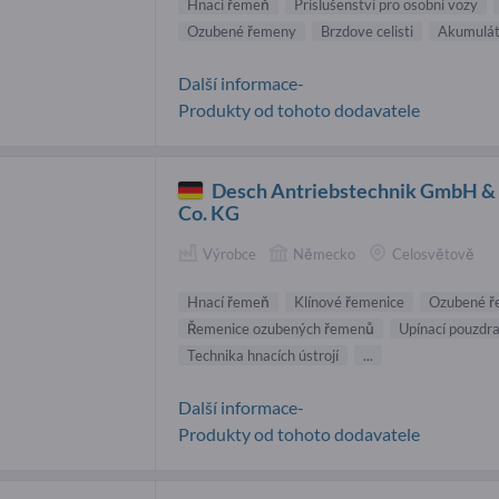
Hnací řemeň
Príslušenství pro osobní vozy
Ozubené řemeny
Brzdove celisti
Akumulát
Další informace-
Produkty od tohoto dodavatele
Desch Antriebstechnik GmbH &
Co. KG
Výrobce
Německo
Celosvětově
Hnací řemeň
Klínové řemenice
Ozubené ř
Řemenice ozubených řemenů
Upínací pouzdr
Technika hnacích ústrojí
...
Další informace-
Produkty od tohoto dodavatele