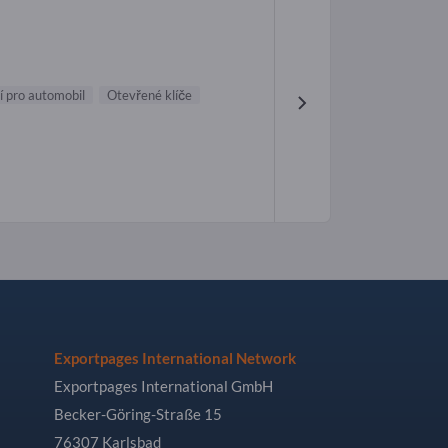
í pro automobil
Otevřené klíče
Exportpages International Network
Exportpages International GmbH
Becker-Göring-Straße 15
76307 Karlsbad