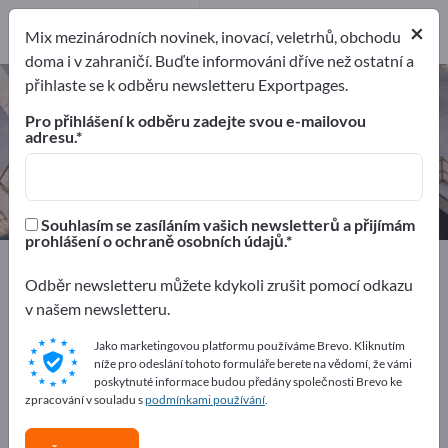
Výrobci
1
×
Mix mezinárodních novinek, inovací, veletrhů, obchodu
Distributorů
1
doma i v zahraničí. Buďte informováni dříve než ostatní a
přihlaste se k odběru newsletteru Exportpages.
Golfové příslušenství – najděte
výrobce a dodavatele
Pro přihlášení k odběru zadejte svou e-mailovou
adresu.
Exportéři
Výrobci
Distributorů
2
1
1
Souhlasím se zasíláním vašich newsletterů a přijímám
prohlášení o ochraně osobních údajů.
Exportpages
Sport a volný čas
Golfové příslušenství
Odběr newsletteru můžete kdykoli zrušit pomocí odkazu
v našem newsletteru.
Inzerujte zdarma na Exportpages!
Jako marketingovou platformu používáme Brevo. Kliknutím
Potřeby – Nabídky – Použité zboží – Obchodní kontakty
níže pro odeslání tohoto formuláře berete na vědomí, že vámi
>> začněte zde
poskytnuté informace budou předány společnosti Brevo ke
zpracování v souladu s
podmínkami používání
.
Zveřejněte svou společnost a své