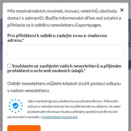
Výrobci
50
×
Mix mezinárodních novinek, inovací, veletrhů, obchodu
Distributorů
2
doma i v zahraničí. Buďte informováni dříve než ostatní a
přihlaste se k odběru newsletteru Exportpages.
Lékařské přístroje – najděte
výrobce a dodavatele
Pro přihlášení k odběru zadejte svou e-mailovou
adresu.
Exportéři
Výrobci
Distributorů
52
50
2
Souhlasím se zasíláním vašich newsletterů a přijímám
prohlášení o ochraně osobních údajů.
Exportpages
Lékařství a laboratoř
Lékařské přístroje
Odběr newsletteru můžete kdykoli zrušit pomocí odkazu
v našem newsletteru.
Inzerujte zdarma na Exportpages!
Jako marketingovou platformu používáme Brevo. Kliknutím
Potřeby – Nabídky – Použité zboží – Obchodní kontakty
níže pro odeslání tohoto formuláře berete na vědomí, že vámi
>> začněte zde
poskytnuté informace budou předány společnosti Brevo ke
zpracování v souladu s
podmínkami používání
.
Zveřejněte svou společnost a své