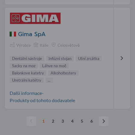
Gima SpA
Výrobce
Itálie
Celosvětově
Dentální nástroje
Infúzní stojan
Ušní zrcátka
Sacky na moz
Láhve na moč
Balonkove katetry
Alkoholtestery
Uretrální katétry
...
Další informace-
Produkty od tohoto dodavatele
1
2
3
4
5
6