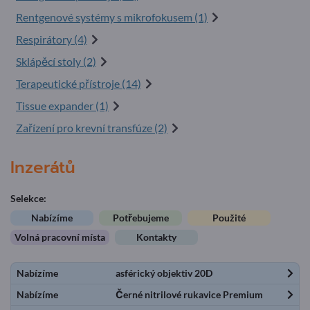
Rentgenové systémy s mikrofokusem (1)
Respirátory (4)
Sklápěcí stoly (2)
Terapeutické přístroje (14)
Tissue expander (1)
Zařízení pro krevní transfúze (2)
Inzerátů
Selekce:
Nabízíme
Potřebujeme
Použité
Volná pracovní místa
Kontakty
Nabízíme
asférický objektiv 20D
Nabízíme
Černé nitrilové rukavice Premium