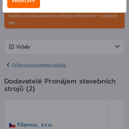
PŘEDPLATIT
produkty na Exportpages.
Staňte se dodavatelem a získejte viditelnost>> zveřejnit
zde
Výběr
Průmyslová nájemní služba
Dodavatelé Pronájem stavebních
strojů (2)
Filamos, s.r.o.