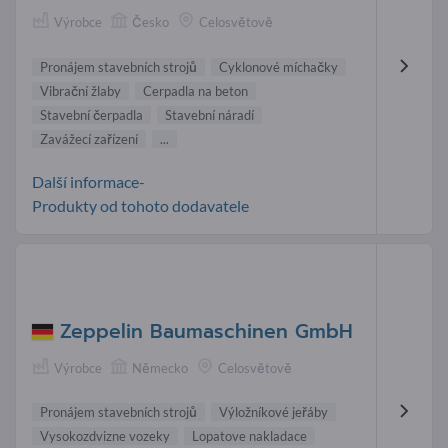
Výrobce
Česko
Celosvětově
Pronájem stavebních strojů
Cyklonové míchačky
Vibrační žlaby
Cerpadla na beton
Stavební čerpadla
Stavební náradí
Zavážecí zařízení
...
Další informace-
Produkty od tohoto dodavatele
Zeppelin Baumaschinen GmbH
Výrobce
Německo
Celosvětově
Pronájem stavebních strojů
Výložníkové jeřáby
Vysokozdvizne vozeky
Lopatove nakladace