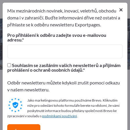
2
Výrobci
×
Mix mezinárodních novinek, inovací, veletrhů, obchodu
2
doma i v zahraničí. Buďte informováni dříve než ostatní a
přihlaste se k odběru newsletteru Exportpages.
Pronájem stavebních strojů –
najděte výrobce a dodavatele
Pro přihlášení k odběru zadejte svou e-mailovou
adresu.
Exportéři
Výrobci
2
2
Souhlasím se zasíláním vašich newsletterů a přijímám
prohlášení o ochraně osobních údajů.
Exportpages
Služby
Průmyslová nájemní služba
Odběr newsletteru můžete kdykoli zrušit pomocí odkazu
Pronájem stavebních strojů
v našem newsletteru.
Inzerujte zdarma na Exportpages!
Jako marketingovou platformu používáme Brevo. Kliknutím
níže pro odeslání tohoto formuláře berete na vědomí, že vámi
Potřeby – Nabídky – Použité zboží – Obchodní kontakty
poskytnuté informace budou předány společnosti Brevo ke
>> začněte zde
zpracování v souladu s
podmínkami používání
.
Zveřejněte svou společnost a své