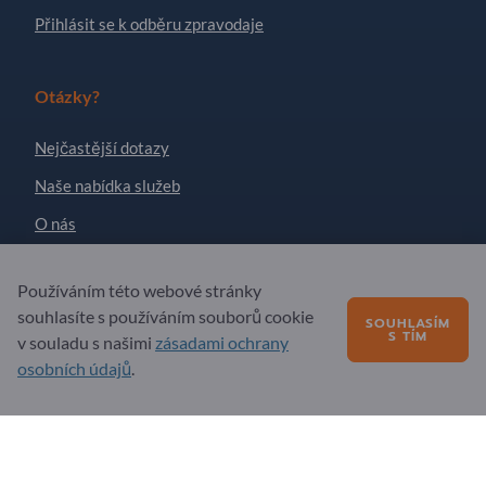
Přihlásit se k odběru zpravodaje
Otázky?
Nejčastější dotazy
Naše nabídka služeb
O nás
Zpráva pro Exportpages
Používáním této webové stránky
souhlasíte s používáním souborů cookie
SOUHLASÍM
S TÍM
Exportpages International Network
v souladu s našimi
zásadami ochrany
Exportpages International GmbH
osobních údajů
.
Becker-Göring-Straße 15
76307 Karlsbad
Germany