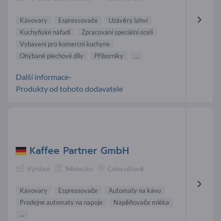
Kávovary
Espressovače
Uzávěry lahví
Kuchyňské nářadí
Zpracování speciální oceli
Vybavení pro komercní kuchyne
Ohýbané plechové díly
Příborníky
...
Další informace-
Produkty od tohoto dodavatele
Kaffee Partner GmbH
Výrobce
Německo
Celosvětově
Kávovary
Espressovače
Automaty na kávu
Prodejne automaty na napoje
Napěňovače mléka
...