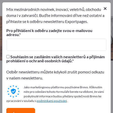
Exportéři
4
×
Mix mezinárodních novinek, inovací, veletrhů, obchodu
Výrobci
4
doma i v zahraničí. Buďte informováni dříve než ostatní a
přihlaste se k odběru newsletteru Exportpages.
Kávovary – najděte výrobce a
dodavatele
Pro přihlášení k odběru zadejte svou e-mailovou
adresu.
Exportéři
Výrobci
4
4
Souhlasím se zasíláním vašich newsletterů a přijímám
prohlášení o ochraně osobních údajů.
Exportpages
Domácnost a bydlení
Kuchyňské nářadí
Odběr newsletteru můžete kdykoli zrušit pomocí odkazu
Kávovary
v našem newsletteru.
Inzerujte zdarma na Exportpages!
Jako marketingovou platformu používáme Brevo. Kliknutím
níže pro odeslání tohoto formuláře berete na vědomí, že vámi
Potřeby – Nabídky – Použité zboží – Obchodní kontakty
poskytnuté informace budou předány společnosti Brevo ke
>> začněte zde
zpracování v souladu s
podmínkami používání
.
Zveřejněte svou společnost a své