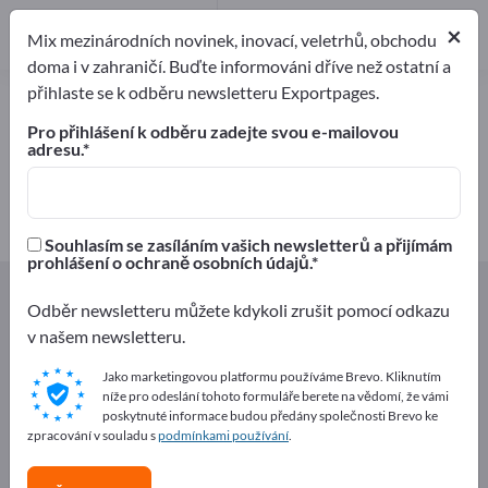
1
Výrobci
×
Mix mezinárodních novinek, inovací, veletrhů, obchodu
1
doma i v zahraničí. Buďte informováni dříve než ostatní a
přihlaste se k odběru newsletteru Exportpages.
Polyesterové fólie – najděte
výrobce a dodavatele
Pro přihlášení k odběru zadejte svou e-mailovou
adresu.
Exportéři
Výrobci
1
1
Souhlasím se zasíláním vašich newsletterů a přijímám
prohlášení o ochraně osobních údajů.
Exportpages
Komponenty a Díly
Fólie
Odběr newsletteru můžete kdykoli zrušit pomocí odkazu
Fólie z umelé hmoty
Polyesterové fólie
v našem newsletteru.
Inzerujte zdarma na Exportpages!
Jako marketingovou platformu používáme Brevo. Kliknutím
níže pro odeslání tohoto formuláře berete na vědomí, že vámi
Potřeby – Nabídky – Použité zboží – Obchodní kontakty
poskytnuté informace budou předány společnosti Brevo ke
>> začněte zde
zpracování v souladu s
podmínkami používání
.
Zveřejněte svou společnost a své