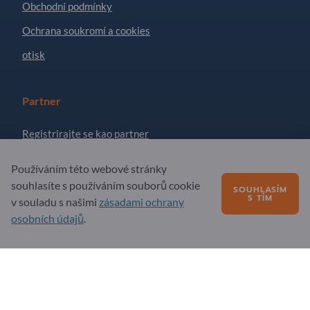
Obchodní podmínky
Ochrana soukromí a cookies
otisk
Partner
Registrirajte se kao partner
Přihlásit se k odběru zpravodaje
Používáním této webové stránky
souhlasíte s používáním souborů cookie
SOUHLASÍM
S TÍM
v souladu s našimi
zásadami ochrany
Otázky?
osobních údajů
.
Nejčastější dotazy
Naše nabídka služeb
O nás
Zpráva pro Exportpages