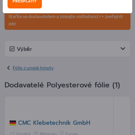
PŘEDPLATIT
produkty na Exportpages.
Staňte se dodavatelem a získejte viditelnost>> zveřejnit
zde
Výběr
Fólie z umelé hmoty
Dodavatelé Polyesterové fólie (1)
CMC Klebetechnik GmbH
Výrobce
Německo
Evropa