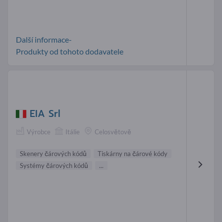
Další informace-
Produkty od tohoto dodavatele
EIA Srl
Výrobce
Itálie
Celosvětově
Skenery čárových kódů
Tiskárny na čárové kódy
Systémy čárových kódů
...