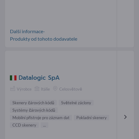
Další informace-
Produkty od tohoto dodavatele
Datalogic SpA
Výrobce
Itálie
Celosvětově
Skenery čárových kódů
Světelné záclony
Systémy čárových kódů
Mobilní přístroje pro záznam dat
Pokladní skenery
CCD skenery
...