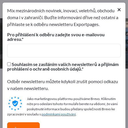
7
Výrobci
×
Mix mezinárodních novinek, inovací, veletrhů, obchodu
7
doma i v zahraničí. Buďte informováni dříve než ostatní a
přihlaste se k odběru newsletteru Exportpages.
Skenery čárových kódů – najděte
výrobce a dodavatele
Pro přihlášení k odběru zadejte svou e-mailovou
adresu.
Exportéři
Výrobci
7
7
Souhlasím se zasíláním vašich newsletterů a přijímám
prohlášení o ochraně osobních údajů.
Exportpages
Stroje a rostliny
Odběr newsletteru můžete kdykoli zrušit pomocí odkazu
Automatizace a robotizace
Automatizační technika
v našem newsletteru.
Automatizacní systémy
Systémy čárových kódů
Skenery čárových kódů
Jako marketingovou platformu používáme Brevo. Kliknutím
níže pro odeslání tohoto formuláře berete na vědomí, že vámi
poskytnuté informace budou předány společnosti Brevo ke
Inzerujte zdarma na Exportpages!
zpracování v souladu s
podmínkami používání
.
Potřeby – Nabídky – Použité zboží – Obchodní kontakty
>> začněte zde