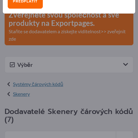
PŘEDPLATIT
Zveřejněte svou společnost a své
produkty na Exportpages.
Staňte se dodavatelem a získejte viditelnost>> zveřejnit
zde
Výběr
Systémy čárových kódů
Skenery
Dodavatelé Skenery čárových kódů
(7)