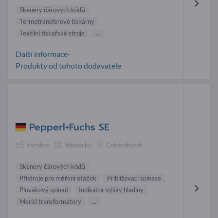
Skenery čárových kódů
Termotransferové tiskárny
Textilní tiskařské stroje
...
Další informace-
Produkty od tohoto dodavatele
Pepperl+Fuchs SE
Výrobce
Německo
Celosvětově
Skenery čárových kódů
Přístroje pro měření otáček
Približovací spínace
Plovákový spínač
Indikátor výšky hladiny
Merící transformátory
...