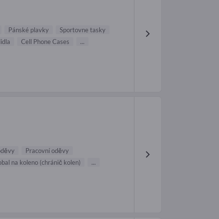
Pánské plavky
Sportovne tasky
idla
Cell Phone Cases
...
oděvy
Pracovní oděvy
bal na koleno (chránič kolen)
...