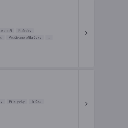
té zboží
Ručníky
re
Prošívané přikrývky
...
vy
Přikrývky
Trička