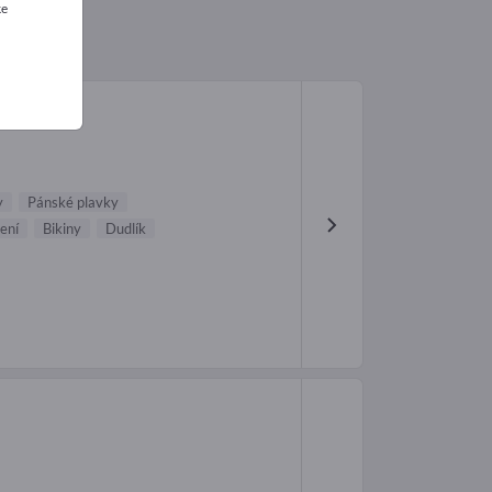
ke
y
Pánské plavky
ení
Bikiny
Dudlík