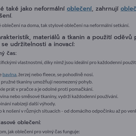
é také jako neformální
oblečení
, zahrnují
oble
ení.
 oblečení na doma, tak stylové oblečení na neformální setkání.
akteristik, materiálů a tkanin a použití oděvů 
se udržitelnosti a inovací:
ný čas:
fickými vlastnostmi, díky nimž jsou ideální pro každodenní použit
je
bavlna
, žerzej nebo fleece, se pohodlně nosí.
 a pružné tkaniny umožňují neomezený pohyb.
le prát v pračce a je odolné proti pomačkání.
novina nebo směsové tkaniny, vydrží každodenní používání.
ínání nabízejí další výhody.
o k nošení v různých situacích - od domácího odpočinku až po venk
časové oblečení:
tom, jak oblečení pro volný čas funguje: