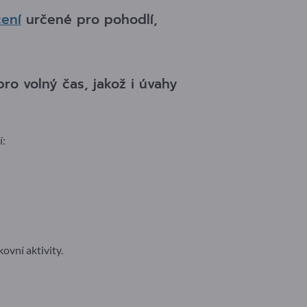
čení
určené pro pohodlí,
pro volný čas, jakož i úvahy
í:
ovní aktivity.