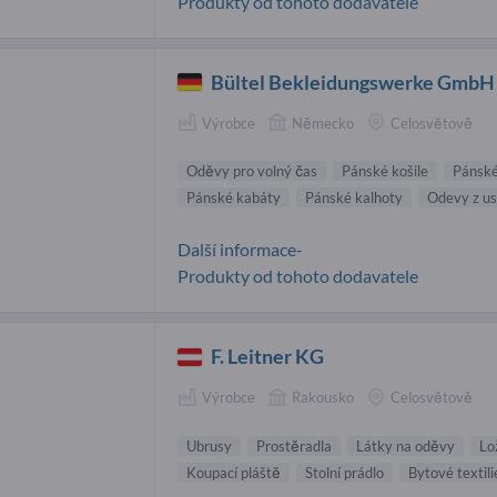
Produkty od tohoto dodavatele
Bültel Bekleidungswerke GmbH
Výrobce
Německo
Celosvětově
Oděvy pro volný čas
Pánské košile
Pánsk
Pánské kabáty
Pánské kalhoty
Odevy z u
Další informace-
Produkty od tohoto dodavatele
F. Leitner KG
Výrobce
Rakousko
Celosvětově
Ubrusy
Prostěradla
Látky na oděvy
Lo
Koupací pláště
Stolní prádlo
Bytové textili