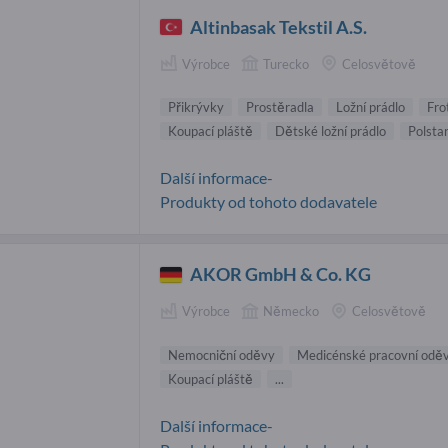
Altinbasak Tekstil A.S.
Výrobce
Turecko
Celosvětově
Přikrývky
Prostěradla
Ložní prádlo
Fro
Koupací pláště
Dětské ložní prádlo
Polsta
Další informace-
Produkty od tohoto dodavatele
AKOR GmbH & Co. KG
Výrobce
Německo
Celosvětově
Nemocniční oděvy
Medicénské pracovní odě
Koupací pláště
...
Další informace-