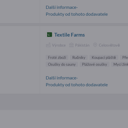
Další informace-
Produkty od tohoto dodavatele
Textile Farms
Výrobce
Pákistán
Celosvětově
Froté zboží
Ručníky
Koupací pláště
Pře
Osušky do sauny
Plážové osušky
Mycí žín
Další informace-
Produkty od tohoto dodavatele