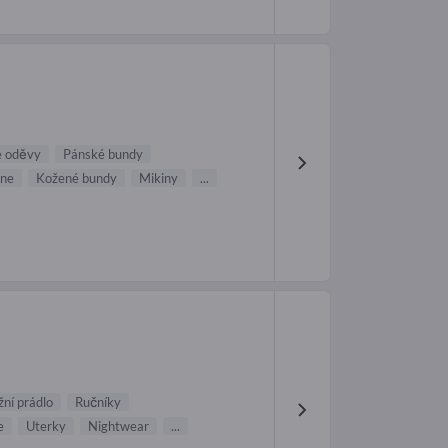
é oděvy
Pánské bundy
sne
Kožené bundy
Mikiny
...
žní prádlo
Ručníky
e
Uterky
Nightwear
...