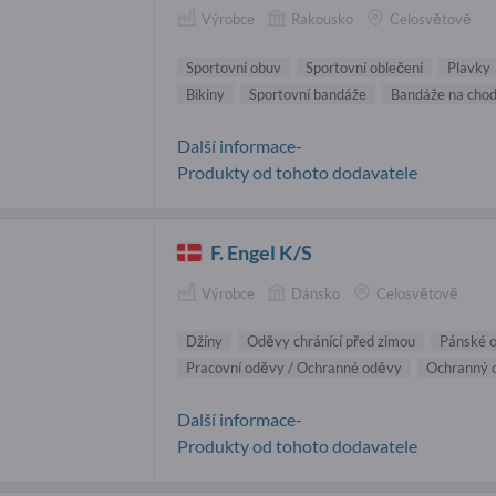
Výrobce
Rakousko
Celosvětově
Sportovní obuv
Sportovní oblečení
Plavky
Bikiny
Sportovní bandáže
Bandáže na chod
Další informace-
Produkty od tohoto dodavatele
F. Engel K/S
Výrobce
Dánsko
Celosvětově
Džíny
Oděvy chránící před zimou
Pánské 
Pracovní oděvy / Ochranné oděvy
Ochranný o
Další informace-
Produkty od tohoto dodavatele