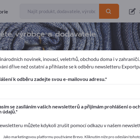
orie
děte výrobce a dodavatele
národních novinek, inovací, veletrhů, obchodu doma i v zahraničí
áni dříve než ostatní a přihlaste se k odběru newsletteru Exportp
volný čas
lášení k odběru zadejte svou e-mailovou adresu.
ages!
í kontakty >> začněte zde
sím se zasíláním vašich newsletterů a přijímám prohlášení o oc
 údajů.
 své produkty na Exportpages.
wsletteru můžete kdykoli zrušit pomocí odkazu v našem newslet
 zveřejnit zde
Jako marketingovou platformu používáme Brevo. Kliknutím níže pro odeslání tohot