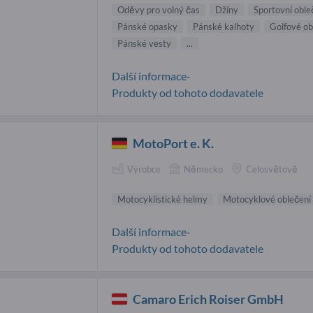
Oděvy pro volný čas
Džíny
Sportovní oble
Pánské opasky
Pánské kalhoty
Golfové ob
Pánské vesty
...
Další informace-
Produkty od tohoto dodavatele
MotoPort e. K.
Výrobce
Německo
Celosvětově
Motocyklistické helmy
Motocyklové oblečení
Další informace-
Produkty od tohoto dodavatele
Camaro Erich Roiser GmbH