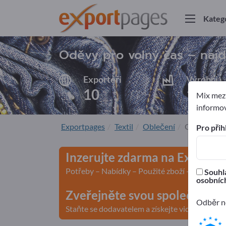
Kateg
Oděvy pro volný čas – naj
Exportéři
Výrobci
10
10
Mix mezi
informov
Exportpages
Textil
Oblečení
Oděvy pro 
Pro přih
Inzerujte zdarma na Exportp
Potřeby – Nabídky – Použité zboží – Obchodn
Souhla
osobních
Zveřejněte svou společnost a
Odběr ne
Staňte se dodavatelem a získejte viditelnost>>