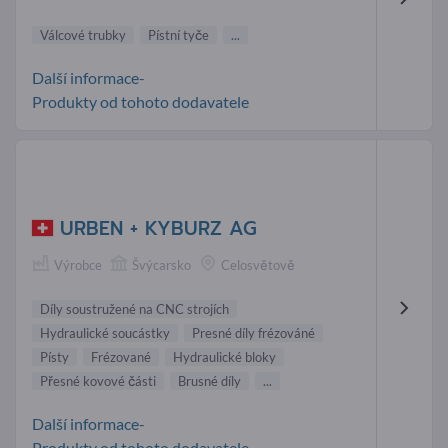
Válcové trubky
Pístní tyče
...
Další informace-
Produkty od tohoto dodavatele
URBEN + KYBURZ AG
Výrobce
Švýcarsko
Celosvětově
Díly soustružené na CNC strojích
Hydraulické soucástky
Presné díly frézováné
Písty
Frézované
Hydraulické bloky
Přesné kovové části
Brusné díly
...
Další informace-
Produkty od tohoto dodavatele