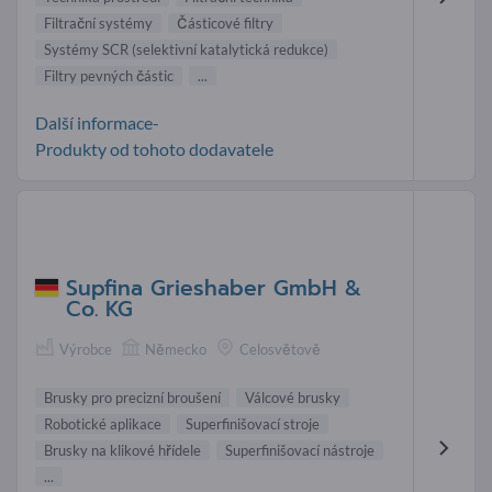
Filtrační systémy
Částicové filtry
Systémy SCR (selektivní katalytická redukce)
Filtry pevných částic
...
Další informace-
Produkty od tohoto dodavatele
Supfina Grieshaber GmbH &
Co. KG
Výrobce
Německo
Celosvětově
Brusky pro precizní broušení
Válcové brusky
Robotické aplikace
Superfinišovací stroje
Brusky na klikové hřídele
Superfinišovací nástroje
...