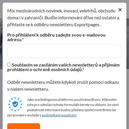
Distributorů
3
×
Mix mezinárodních novinek, inovací, veletrhů, obchodu
doma i v zahraničí. Buďte informováni dříve než ostatní a
přihlaste se k odběru newsletteru Exportpages.
Díly pro motorová vozidla –
najděte výrobce a dodavatele
Pro přihlášení k odběru zadejte svou e-mailovou
adresu.
Exportéři
Výrobci
Distributorů
65
62
3
Souhlasím se zasíláním vašich newsletterů a přijímám
prohlášení o ochraně osobních údajů.
Exportpages
Vozidla
Díly pro motorová vozidla
Odběr newsletteru můžete kdykoli zrušit pomocí odkazu
v našem newsletteru.
Inzerujte zdarma na Exportpages!
Jako marketingovou platformu používáme Brevo. Kliknutím
Potřeby – Nabídky – Použité zboží – Obchodní kontakty
níže pro odeslání tohoto formuláře berete na vědomí, že vámi
>> začněte zde
poskytnuté informace budou předány společnosti Brevo ke
zpracování v souladu s
podmínkami používání
.
Zveřejněte svou společnost a své