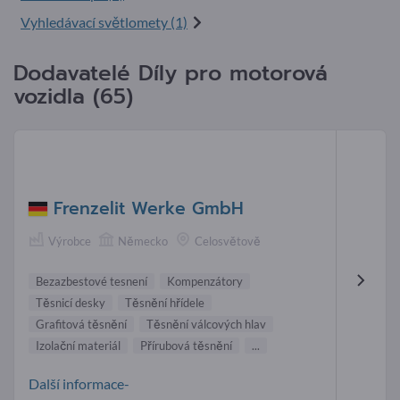
Vyhledávací světlomety (1)
Dodavatelé Díly pro motorová
vozidla (65)
Frenzelit Werke GmbH
Výrobce
Německo
Celosvětově
Bezazbestové tesnení
Kompenzátory
Těsnicí desky
Těsnění hřídele
Grafitová těsnění
Těsnění válcových hlav
Izolační materiál
Přírubová těsnění
...
Další informace-