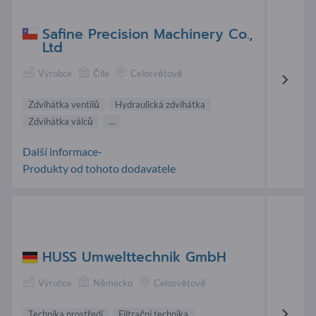
Safine Precision Machinery Co.,
Ltd
Výrobce
Čile
Celosvětově
Zdvihátka ventilů
Hydraulická zdvihátka
Zdvihátka válců
...
Další informace-
Produkty od tohoto dodavatele
HUSS Umwelttechnik GmbH
Výrobce
Německo
Celosvětově
Technika prostředí
Filtrační technika