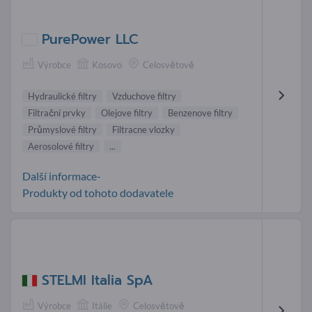
PurePower LLC
Výrobce
Kosovo
Celosvětově
Hydraulické filtry
Vzduchove filtry
Filtrační prvky
Olejove filtry
Benzenove filtry
Průmyslové filtry
Filtracne vlozky
Aerosolové filtry
...
Další informace-
Produkty od tohoto dodavatele
STELMI Italia SpA
Výrobce
Itálie
Celosvětově