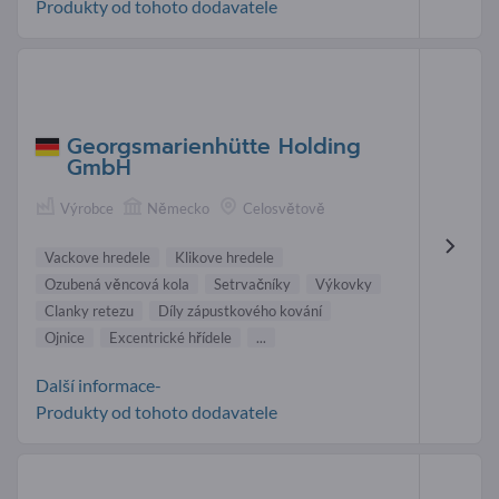
Produkty od tohoto dodavatele
Georgsmarienhütte Holding
GmbH
Výrobce
Německo
Celosvětově
Vackove hredele
Klikove hredele
Ozubená věncová kola
Setrvačníky
Výkovky
Clanky retezu
Díly zápustkového kování
Ojnice
Excentrické hřídele
...
Další informace-
Produkty od tohoto dodavatele