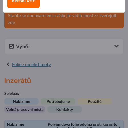
PŘEDPLATIT
produkty na Exportpages.
Staňte se dodavatelem a získejte viditelnost>> zveřejnit
zde
Výběr
Fólie z umelé hmoty
Inzerátů
Selekce:
Nabízíme
Potřebujeme
Použité
Volná pracovní místa
Kontakty
Nabízíme
Polyimidová fólie odolná proti koróně,