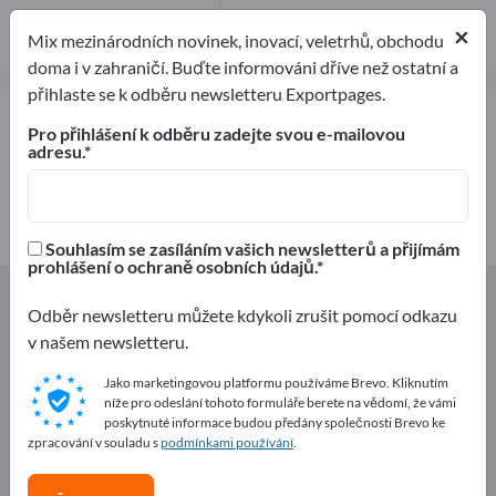
1
Výrobci
×
Mix mezinárodních novinek, inovací, veletrhů, obchodu
1
doma i v zahraničí. Buďte informováni dříve než ostatní a
přihlaste se k odběru newsletteru Exportpages.
Polyamidové fólie – najděte
výrobce a dodavatele
Pro přihlášení k odběru zadejte svou e-mailovou
adresu.
Exportéři
Výrobci
1
1
Souhlasím se zasíláním vašich newsletterů a přijímám
prohlášení o ochraně osobních údajů.
Exportpages
Komponenty a Díly
Fólie
Odběr newsletteru můžete kdykoli zrušit pomocí odkazu
Fólie z umelé hmoty
Polyamidové fólie
v našem newsletteru.
Inzerujte zdarma na Exportpages!
Jako marketingovou platformu používáme Brevo. Kliknutím
níže pro odeslání tohoto formuláře berete na vědomí, že vámi
Potřeby – Nabídky – Použité zboží – Obchodní kontakty
poskytnuté informace budou předány společnosti Brevo ke
>> začněte zde
zpracování v souladu s
podmínkami používání
.
Zveřejněte svou společnost a své