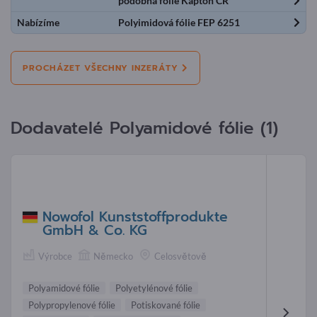
podobná fólie Kapton CR
Nabízíme
Polyimidová fólie FEP 6251
PROCHÁZET VŠECHNY INZERÁTY
Dodavatelé Polyamidové fólie (1)
Nowofol Kunststoffprodukte
GmbH & Co. KG
Výrobce
Německo
Celosvětově
Polyamidové fólie
Polyetylénové fólie
Polypropylenové fólie
Potiskované fólie