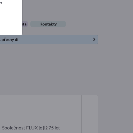
ke
pracovní místa
Kontakty
 přesný díl
Společnost FLUX je již 75 let