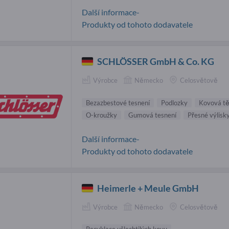
Další informace-
Produkty od tohoto dodavatele
SCHLÖSSER GmbH & Co. KG
Výrobce
Německo
Celosvětově
Bezazbestové tesnení
Podlozky
Kovová tě
O-kroužky
Gumová tesnení
Přesné výlisk
Další informace-
Produkty od tohoto dodavatele
Heimerle + Meule GmbH
Výrobce
Německo
Celosvětově
Recyklace ušlechtilých kovu