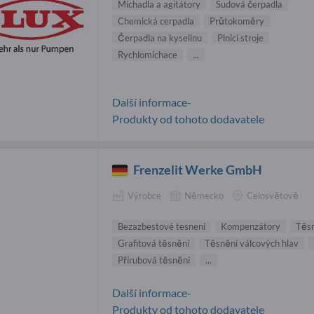
Míchadla a agitátory
Sudová čerpadla
Chemická cerpadla
Průtokoměry
Čerpadla na kyselinu
Plnicí stroje
Rychlomíchace
...
Další informace-
Produkty od tohoto dodavatele
Frenzelit Werke GmbH
Výrobce
Německo
Celosvětově
Bezazbestové tesnení
Kompenzátory
Těsn
Grafitová těsnění
Těsnění válcových hlav
Přírubová těsnění
...
Další informace-
Produkty od tohoto dodavatele