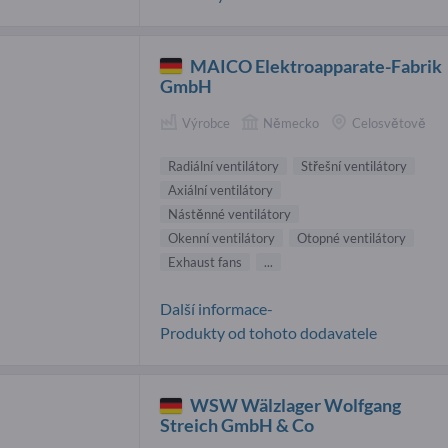
MAICO Elektroapparate-Fabrik
GmbH
Výrobce
Německo
Celosvětově
Radiální ventilátory
Střešní ventilátory
Axiální ventilátory
Nástěnné ventilátory
Okenní ventilátory
Otopné ventilátory
Exhaust fans
...
Další informace-
Produkty od tohoto dodavatele
WSW Wälzlager Wolfgang
Streich GmbH & Co