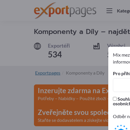
Kateg
Komponenty a Díly – najdě
Exportéři
Výrobci
534
507
Mix mezi
informov
Exportpages
Komponenty a Díly
Pro přih
Inzerujte zdarma na Exportp
Potřeby – Nabídky – Použité zboží – Obchodn
Souhla
osobních
Zveřejněte svou společnost a
Odběr ne
Staňte se dodavatelem a získejte viditelnost>>