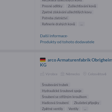
Presné odlitky
Zušlechťování kovů
Zpetné získávání ušlechtilých kovu
Potreba zlatnictví
Rafinerie drahých kovů
...
Další informace-
Produkty od tohoto dodavatele
arco Armaturenfabrik Obrighei
KG
Výrobce
Německo
Celosvětově
Šroubování trubek
Hydraulické šroubové spoje
Šroubení se střižným kroužkem
Hadicová šroubení
Zkušební přípojky
Zpětné ventily
Ventily
...