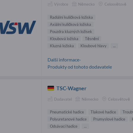
Výrobce
Německo
Celosvětově
Radiální kuličková ložiska
Axiální kuličková ložiska
Pouzdra kluzných ložisek
Kloubová ložiska
Těsnění
Kluzná ložiska
Kloubové hlavy
...
Další informace-
Produkty od tohoto dodavatele
TSC-Wagner
Dodavatel
Německo
Celosvětově
Pneumatické hadice
Tlakové hadice
Troub
Polyuretanové hadice
Prumyslové hadice
Odsávací hadice
...