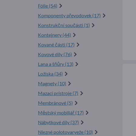
Fólie (54)
Komponenty převodovek (17)
Konstrukční součásti (1)
Kontejnery (44)
Kované části (17)
Kovové díly (76)
Lana a šňůry (13)
Ložiska (34)
Magnety (10)
Mazací prístroje (7)
Membránové (5)
Městský mobiliář (17)
Nábytkové díly (37)
Nlezné polotovaryeže (10)