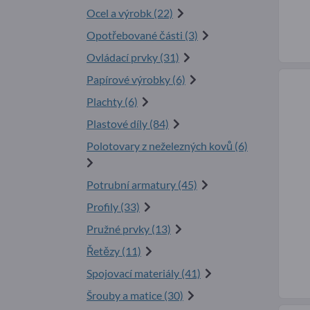
Ocel a výrobk (22)
Opotřebované části (3)
Ovládací prvky (31)
Papírové výrobky (6)
Plachty (6)
Plastové díly (84)
Polotovary z neželezných kovů (6)
Potrubní armatury (45)
Profily (33)
Pružné prvky (13)
Řetězy (11)
Spojovací materiály (41)
Šrouby a matice (30)