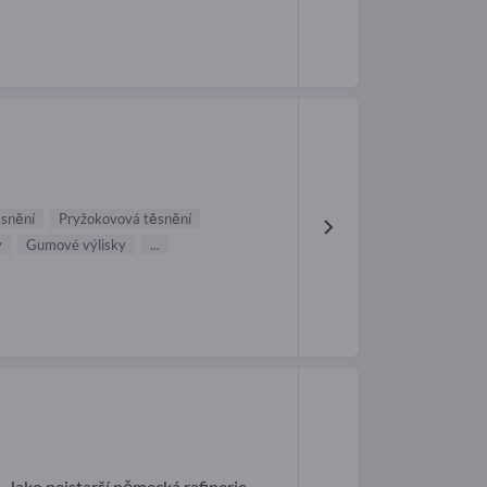
snění
Pryžokovová těsnění
y
Gumové výlisky
...
Jako nejstarší německá rafinerie