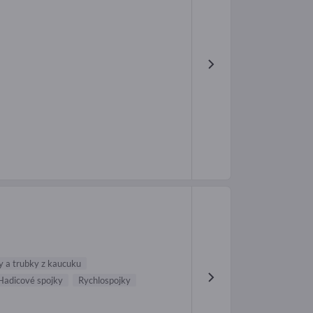
y a trubky z kaucuku
Hadicové spojky
Rychlospojky