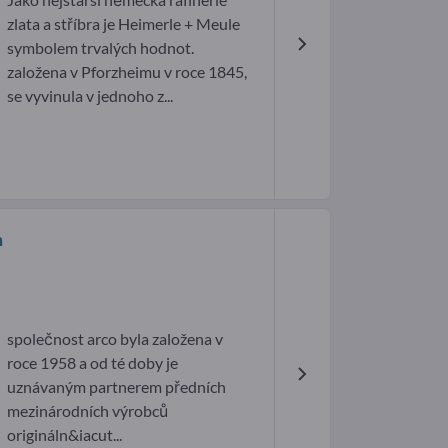
zlata a stříbra je Heimerle + Meule
symbolem trvalých hodnot.
založena v Pforzheimu v roce 1845,
se vyvinula v jednoho z...
m
společnost arco byla založena v
roce 1958 a od té doby je
uznávaným partnerem předních
mezinárodních výrobců
origináln&iacut...