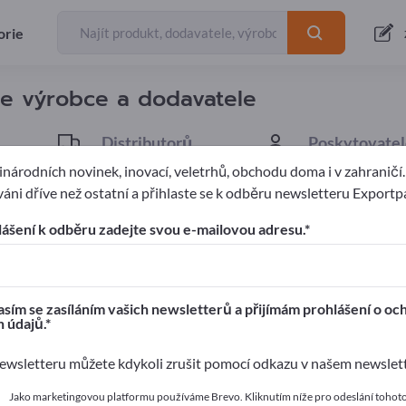
Exportéři
Výrobci
534
507
orie
te výrobce a dodavatele
Distributorů
Poskytovatel
26
1
národních novinek, inovací, veletrhů, obchodu doma i v zahraničí
áni dříve než ostatní a přihlaste se k odběru newsletteru Exportp
lášení k odběru zadejte svou e-mailovou adresu.
ages!
í kontakty >> začněte zde
sím se zasíláním vašich newsletterů a přijímám prohlášení o oc
 údajů.
 své produkty na Exportpages.
wsletteru můžete kdykoli zrušit pomocí odkazu v našem newslet
 zveřejnit zde
Jako marketingovou platformu používáme Brevo. Kliknutím níže pro odeslání tohot