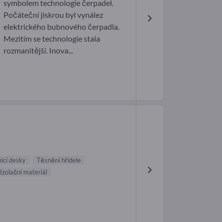
symbolem technologie čerpadel.
Počáteční jiskrou byl vynález
elektrického bubnového čerpadla.
Mezitím se technologie stala
rozmanitější. Inova...
icí desky
Těsnění hřídele
Izolační materiál