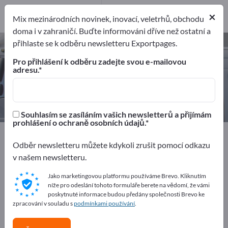
1
Výrobci
×
Mix mezinárodních novinek, inovací, veletrhů, obchodu
1
doma i v zahraničí. Buďte informováni dříve než ostatní a
přihlaste se k odběru newsletteru Exportpages.
Letecké přístroje – najděte
výrobce a dodavatele
Pro přihlášení k odběru zadejte svou e-mailovou
adresu.
Exportéři
Výrobci
1
1
Souhlasím se zasíláním vašich newsletterů a přijímám
prohlášení o ochraně osobních údajů.
Exportpages
Vozidla
Letectví a kosmonautika
Odběr newsletteru můžete kdykoli zrušit pomocí odkazu
Letecké přístroje
v našem newsletteru.
Inzerujte zdarma na Exportpages!
Jako marketingovou platformu používáme Brevo. Kliknutím
níže pro odeslání tohoto formuláře berete na vědomí, že vámi
Potřeby – Nabídky – Použité zboží – Obchodní kontakty
poskytnuté informace budou předány společnosti Brevo ke
>> začněte zde
zpracování v souladu s
podmínkami používání
.
Zveřejněte svou společnost a své