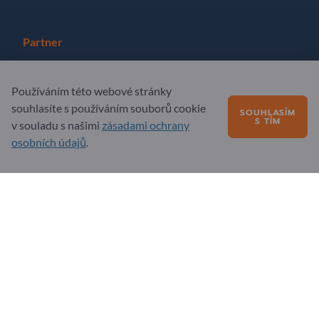
Partner
Registrirajte se kao partner
Používáním této webové stránky
Přihlásit se k odběru zpravodaje
souhlasíte s používáním souborů cookie
SOUHLASÍM
S TÍM
v souladu s našimi
zásadami ochrany
osobních údajů
.
Otázky?
Nejčastější dotazy
Naše nabídka služeb
O nás
Zpráva pro Exportpages
Exportpages International Network