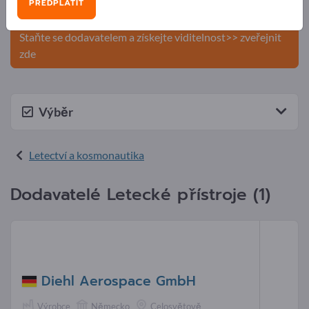
PŘEDPLATIT
produkty na Exportpages.
Staňte se dodavatelem a získejte viditelnost>> zveřejnit
zde
Výběr
Letectví a kosmonautika
Dodavatelé Letecké přístroje (1)
Diehl Aerospace GmbH
Výrobce
Německo
Celosvětově