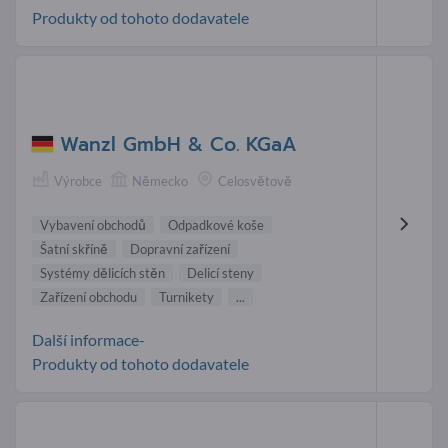
Produkty od tohoto dodavatele
Wanzl GmbH & Co. KGaA
Výrobce
Německo
Celosvětově
Vybavení obchodů
Odpadkové koše
Šatní skříně
Dopravní zařízení
Systémy dělicích stěn
Delicí steny
Zařízení obchodu
Turnikety
...
Další informace-
Produkty od tohoto dodavatele