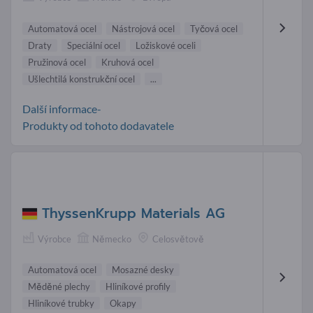
Automatová ocel
Nástrojová ocel
Tyčová ocel
Draty
Speciální ocel
Ložiskové oceli
Pružinová ocel
Kruhová ocel
Ušlechtilá konstrukční ocel
...
Další informace-
Produkty od tohoto dodavatele
ThyssenKrupp Materials AG
Výrobce
Německo
Celosvětově
Automatová ocel
Mosazné desky
Měděné plechy
Hliníkové profily
Hliníkové trubky
Okapy