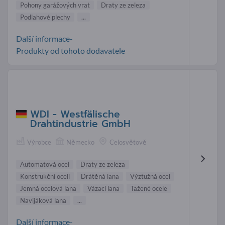
Pohony garážových vrat
Draty ze zeleza
Podlahové plechy
...
Další informace-
Produkty od tohoto dodavatele
WDI - Westfälische
Drahtindustrie GmbH
Výrobce
Německo
Celosvětově
Automatová ocel
Draty ze zeleza
Konstrukční oceli
Drátěná lana
Výztužná ocel
Jemná ocelová lana
Vázací lana
Tažené ocele
Navijáková lana
...
Další informace-