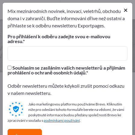
3
×
Výrobci
3
Mix mezinárodních novinek, inovací, veletrhů, obchodu
doma i v zahraničí. Buďte informováni dříve než ostatní a
přihlaste se k odběru newsletteru Exportpages.
Automatová ocel – najděte
výrobce a dodavatele
Pro přihlášení k odběru zadejte svou e-mailovou
adresu.
Exportéři
Výrobci
3
3
Souhlasím se zasíláním vašich newsletterů a přijímám
prohlášení o ochraně osobních údajů.
Exportpages
Suroviny
Železo a ocel
Odběr newsletteru můžete kdykoli zrušit pomocí odkazu
Automatová ocel
v našem newsletteru.
Inzerujte zdarma na Exportpages!
Jako marketingovou platformu používáme Brevo. Kliknutím
níže pro odeslání tohoto formuláře berete na vědomí, že vámi
Potřeby – Nabídky – Použité zboží – Obchodní kontakty
poskytnuté informace budou předány společnosti Brevo ke
>> začněte zde
zpracování v souladu s
podmínkami používání
.
Zveřejněte svou společnost a své