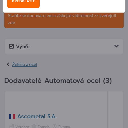
PŘEDPLATIT
produkty na Exportpages.
Staňte se dodavatelem a získejte viditelnost>> zveřejnit
zde
Výběr
Železo a ocel
Dodavatelé Automatová ocel (3)
Ascometal S.A.
Výrobce
Francie
Evropa