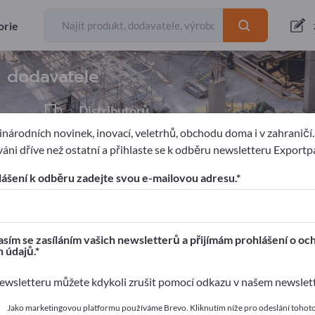
orie
Exportéři
1
a dodavatele
Distributorů
1
národních novinek, inovací, veletrhů, obchodu doma i v zahraničí
áni dříve než ostatní a přihlaste se k odběru newsletteru Exportp
vihání
Výtahy
lášení k odběru zadejte svou e-mailovou adresu.
ages!
í kontakty >> začněte zde
sím se zasíláním vašich newsletterů a přijímám prohlášení o oc
 údajů.
 své produkty na Exportpages.
wsletteru můžete kdykoli zrušit pomocí odkazu v našem newslet
 zveřejnit zde
Jako marketingovou platformu používáme Brevo. Kliknutím níže pro odeslání tohot