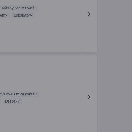
í výtahy pro materiál
témy
Eskalátory
yslové lumice nárazu
Drapáky