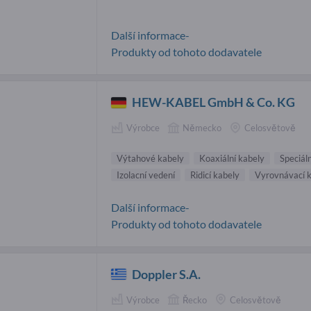
Další informace-
Produkty od tohoto dodavatele
HEW-KABEL GmbH & Co. KG
Výrobce
Německo
Celosvětově
Výtahové kabely
Koaxiální kabely
Speciál
Izolacní vedení
Ridicí kabely
Vyrovnávací 
Další informace-
Produkty od tohoto dodavatele
Doppler S.A.
Výrobce
Řecko
Celosvětově