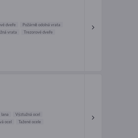
vé dveře
Požárně odolná vrata
ižná vrata
Trezorové dveře
 lana
Výztužná ocel
á ocel
Tažené ocele