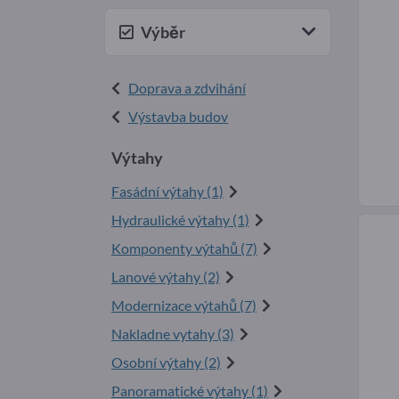
Výběr
Doprava a zdvihání
Výstavba budov
Výtahy
Fasádní výtahy (1)
Hydraulické výtahy (1)
Komponenty výtahů (7)
Lanové výtahy (2)
Modernizace výtahů (7)
Nakladne vytahy (3)
Osobní výtahy (2)
Panoramatické výtahy (1)