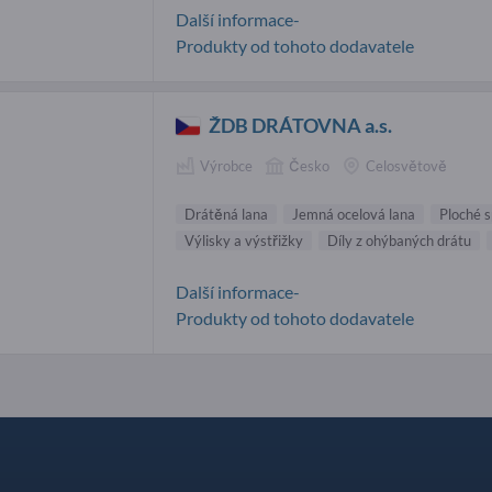
Další informace-
Produkty od tohoto dodavatele
ŽDB DRÁTOVNA a.s.
Výrobce
Česko
Celosvětově
Drátěná lana
Jemná ocelová lana
Ploché s
Výlisky a výstřižky
Díly z ohýbaných drátu
Další informace-
Produkty od tohoto dodavatele