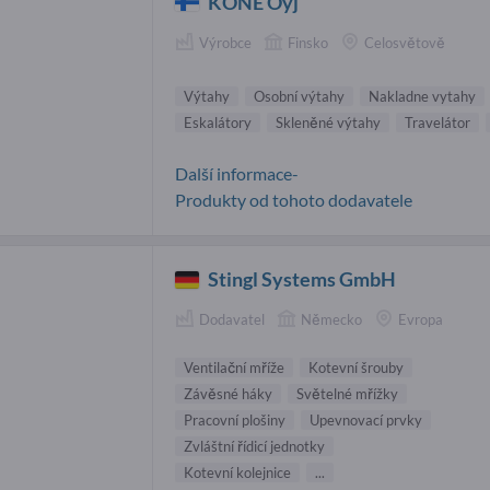
KONE Oyj
Výrobce
Finsko
Celosvětově
Výtahy
Osobní výtahy
Nakladne vytahy
Eskalátory
Skleněné výtahy
Travelátor
Další informace-
Produkty od tohoto dodavatele
Stingl Systems GmbH
Dodavatel
Německo
Evropa
Ventilační mříže
Kotevní šrouby
Závěsné háky
Světelné mřížky
Pracovní plošiny
Upevnovací prvky
Zvláštní řídicí jednotky
Kotevní kolejnice
...