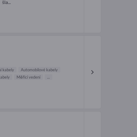
šla...
ní kabely
Automobilové kabely
kabely
Měřicí vedení
...