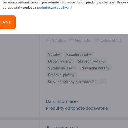
berete na vědomí, že vámi poskytnuté informace budou předány společnosti Brevo 
avatelé Výtahy (10)
zpracování v souladu s
podmínkami používání
.
LATIT
GEDA GmbH
Výrobce
Německo
Celosvětově
Výtahy
Fasádní výtahy
Osobní výtahy
Stavební výtahy
Výtahy na lešení
Nakladne vytahy
Pracovní plošiny
Stavební výtahy pro materiál
...
Další informace-
Produkty od tohoto dodavatele