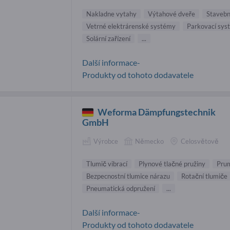
Nakladne vytahy
Výtahové dveře
Stavebn
Vetrné elektrárenské systémy
Parkovací sys
Solární zařízení
...
Další informace-
Produkty od tohoto dodavatele
Weforma Dämpfungstechnik
GmbH
Výrobce
Německo
Celosvětově
Tlumič vibrací
Plynové tlačné pružiny
Prum
Bezpecnostní tlumice nárazu
Rotační tlumiče
Pneumatická odpružení
...
Další informace-
Produkty od tohoto dodavatele