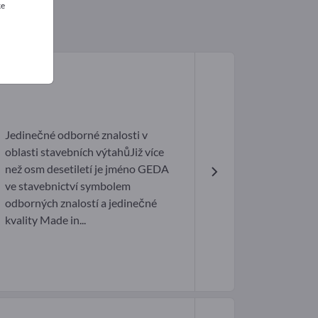
ke
Jedinečné odborné znalosti v
oblasti stavebních výtahůJiž více
než osm desetiletí je jméno GEDA
ve stavebnictví symbolem
odborných znalostí a jedinečné
kvality Made in...