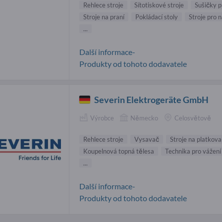
Rehlece stroje
Sítotiskové stroje
Sušičky p
Stroje na praní
Pokládací stoly
Stroje pro n
...
Další informace-
Produkty od tohoto dodavatele
Severin Elektrogeräte GmbH
Výrobce
Německo
Celosvětově
Rehlece stroje
Vysavač
Stroje na platkov
Koupelnová topná tělesa
Technika pro vážení
...
Další informace-
Produkty od tohoto dodavatele