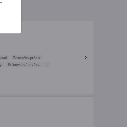
ke
praní
Ždímačky prádla
ny
Průmyslové myčky
...