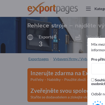
Kateg
Rehlece stroje – najděte v
Exportéři
Výrobci
3
3
Mix mezi
informov
Exportpages
Vybavení firmy / Vybavení instit
Pro přih
Inzerujte zdarma na Exportp
Potřeby – Nabídky – Použité zboží – Obchodn
Souhla
osobních
Zveřejněte svou společnost a
Odběr ne
Staňte se dodavatelem a získejte viditelnost>>