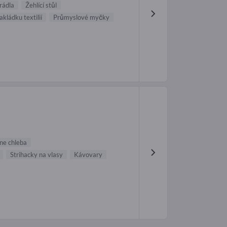
rádla
Žehlící stůl
akládku textilií
Průmyslové myčky
ane chleba
Strihacky na vlasy
Kávovary