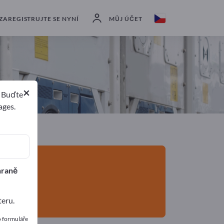
Exportéři
3
Výrobci
3
ZAREGISTRUJTE SE NYNÍ
MŮJ ÚČET
×
. Buďte
ages.
hraně
teru.
o formuláře