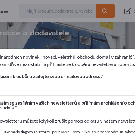
orie
ýrobce a dodavatele
národních novinek, inovací, veletrhů, obchodu doma i v zahraničí
áni dříve než ostatní a přihlaste se k odběru newsletteru Exportp
ucí
Zařízení pro prádelny
Rehlece stroje
lášení k odběru zadejte svou e-mailovou adresu.
ages!
í kontakty >> začněte zde
sím se zasíláním vašich newsletterů a přijímám prohlášení o oc
 údajů.
 své produkty na Exportpages.
wsletteru můžete kdykoli zrušit pomocí odkazu v našem newslet
 zveřejnit zde
Jako marketingovou platformu používáme Brevo. Kliknutím níže pro odeslání tohot